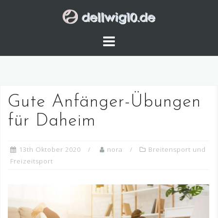
Skip
to
content
Gute Anfänger-Übungen
für Daheim
13th Oktober 2020
nora
Breitensport und
Freizeitsport