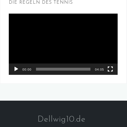
DIE REGELN DES TENNIS
Video-
Player
00:00
04:05
Dellwig10.de